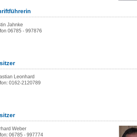
riftführerin
tin Jahnke
fon 06785 - 997876
sitzer
astian Leonhard
efon: 0162-2120789
sitzer
rhard Weber
fon: 06785 - 997774