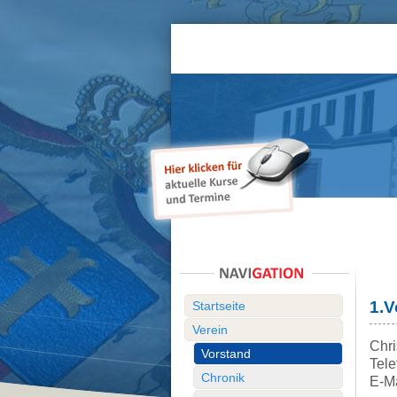
1.V
Startseite
Verein
Chr
Vorstand
Tele
Chronik
E-Ma