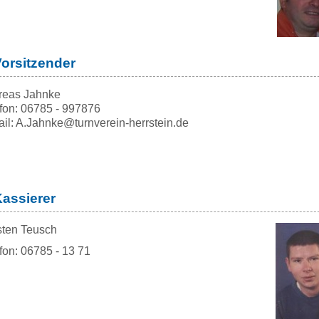
Vorsitzender
reas Jahnke
fon: 06785 - 997876
il: A.Jahnke@turnverein-herrstein.de
Kassierer
sten Teusch
fon: 06785 - 13 71