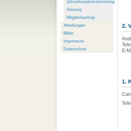
Jahreshauptversammlung
Satzung
Mitgliedsantrag
Abteilungen
2. 
Bilder
And
Impressum
Tele
Datenschutz
E-Ma
1. 
Car
Tele