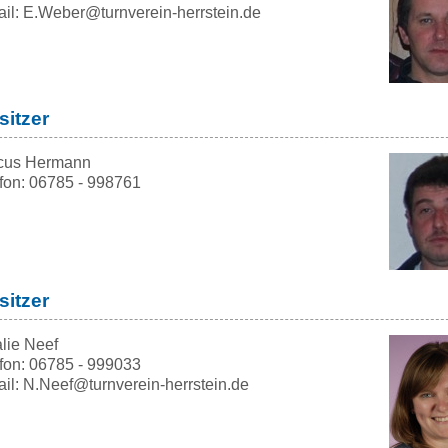
il: E.Weber@turnverein-herrstein.de
sitzer
cus Hermann
fon: 06785 - 998761
sitzer
lie Neef
fon: 06785 - 999033
il: N.Neef@turnverein-herrstein.de